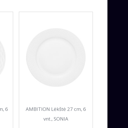
m, 6
AMBITION Lėkštė 27 cm, 6
vnt., SONIA