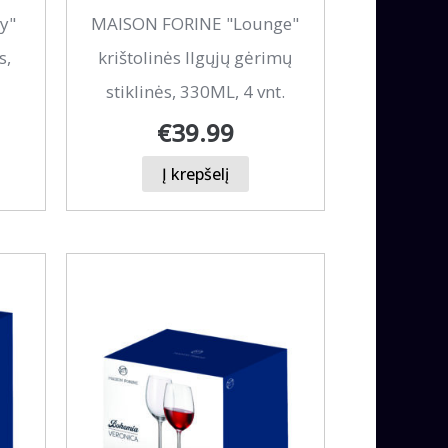
y"
MAISON FORINE "Lounge"
s,
krištolinės Ilgųjų gėrimų
stiklinės, 330ML, 4 vnt.
€
39.99
Į krepšelį