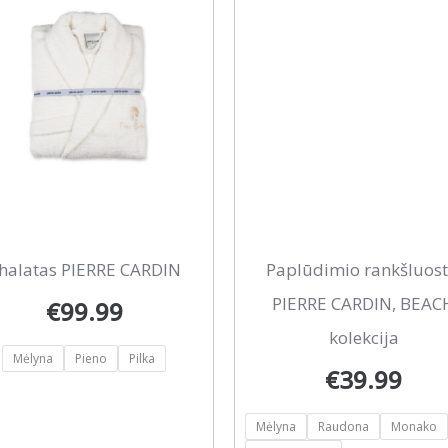
This
halatas PIERRE CARDIN
Paplūdimio rankšluost
duct
product
PIERRE CARDIN, BEAC
€
99.99
has
kolekcija
Mėlyna
Pieno
Pilka
iple
multiple
€
39.99
ants.
variants.
Mėlyna
Raudona
Monako
The