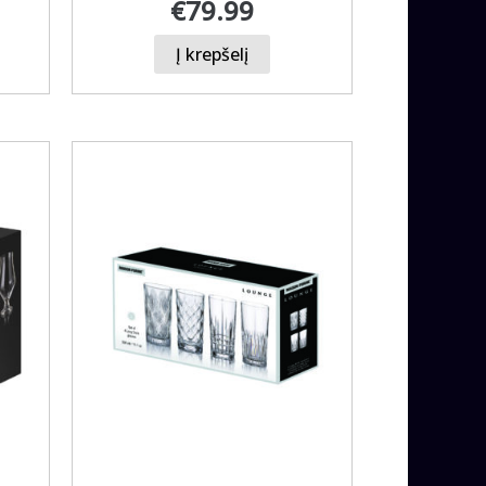
€
79.99
Į krepšelį