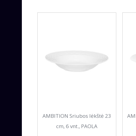
AMBITION Sriubos lėkštė 23
AMB
cm, 6 vnt., PAOLA