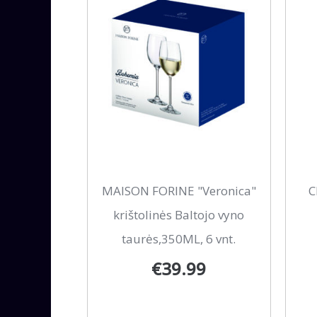
This
MAISON FORINE "Veronica"
C
pro
krištolinės Baltojo vyno
has
taurės,350ML, 6 vnt.
mult
€
39.99
vari
The