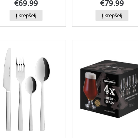
€
69.99
€
79.99
Į krepšelį
Į krepšelį