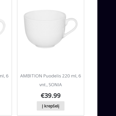
l, 6
AMBITION Puodelis 220 ml, 6
vnt., SONIA
€
39.99
Į krepšelį