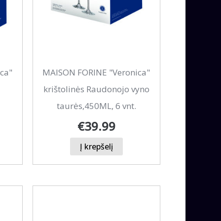
ca"
MAISON FORINE "Veronica"
krištolinės Raudonojo vyno
taurės,450ML, 6 vnt.
€
39.99
Į krepšelį