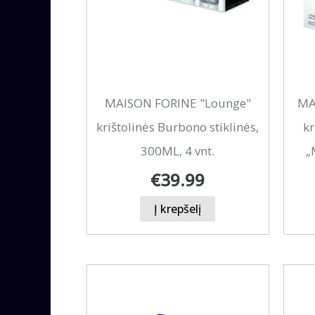
MAISON FORINE "Lounge"
MA
krištolinės Burbono stiklinės,
kr
300ML, 4 vnt.
„
€
39.99
Į krepšelį