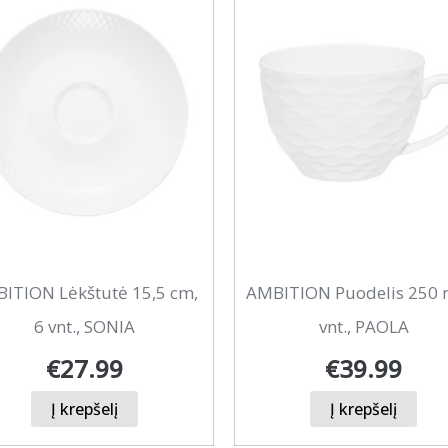
ITION Lėkštutė 15,5 cm,
AMBITION Puodelis 250 m
6 vnt., SONIA
vnt., PAOLA
€
27.99
€
39.99
Į krepšelį
Į krepšelį