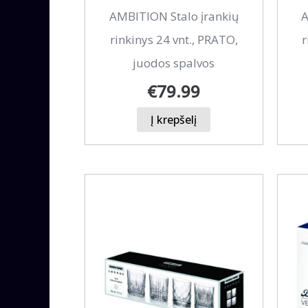
AMBITION Stalo įrankių
A
rinkinys 24 vnt., PRATO,
r
juodos spalvos
€
79.99
Į krepšelį