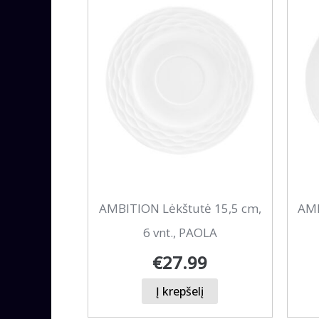
AMBITION Lėkštutė 15,5 cm,
AMB
6 vnt., PAOLA
€
27.99
Į krepšelį