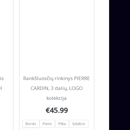
This
is
Rankšluosčių rinkinys PIERRE
product
H
CARDIN, 3 dalių, LOGO
has
kolekcija
multiple
€
45.99
variants.
Bordo
Pieno
Pilka
Sidabro
The