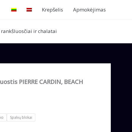
Krepšelis
Apmokėjimas
ankšluosčiai ir chalatai
uostis PIERRE CARDIN, BEACH
ko
Spalvų blokai