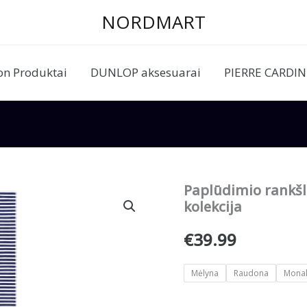
NORDMART
on Produktai
DUNLOP aksesuarai
PIERRE CARDIN r
Paplūdimio rankšl
kolekcija
€
39.99
Mėlyna
Raudona
Mona