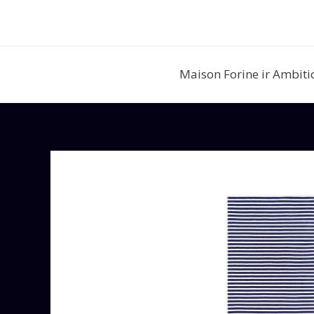
Pereiti
prie
turinio
Maison Forine ir Ambiti