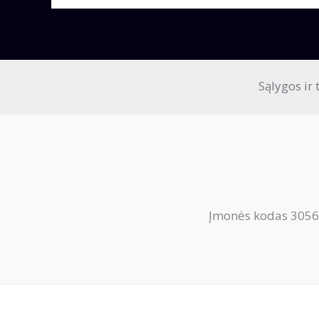
Sąlygos ir 
Įmonės kodas 3056