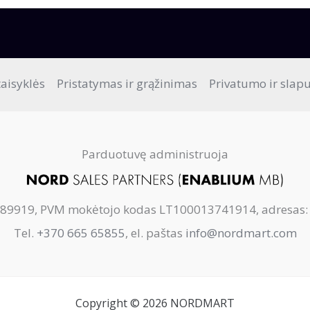
taisyklės
Pristatymas ir grąžinimas
Privatumo ir slapu
Parduotuvę administruoja
89919, PVM mokėtojo kodas LT100013741914, adresas: 
Tel.
+370 665 65855
, el. paštas
info@nordmart.com
Copyright © 2026 NORDMART