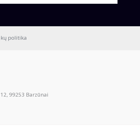
kų politika
12, 99253 Barzūnai