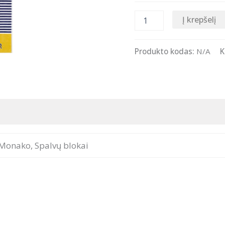
produkto
Į krepšelį
kiekis:
Paplūdimio
rankšluostis
Produkto kodas:
N/A
K
PIERRE
CARDIN,
BEACH
kolekcija
Monako, Spalvų blokai