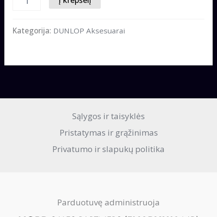
Į krepšelį
kiekis:
DUNLOP
Pagalvė
Kategorija:
DUNLOP Aksesuarai
kaklui
su
geliu
(iš
likučių)
Sąlygos ir taisyklės
Pristatymas ir grąžinimas
Privatumo ir slapukų politika
Parduotuvę administruoja