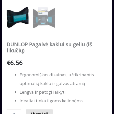
DUNLOP Pagalvė kaklui su geliu (iš
likučių)
€
6.56
Ergonomiškas dizainas, užtikrinantis
optimalią kaklo ir galvos atramą
Lengva ir patogi laikyti
Idealiai tinka ilgoms kelionėms
produkto